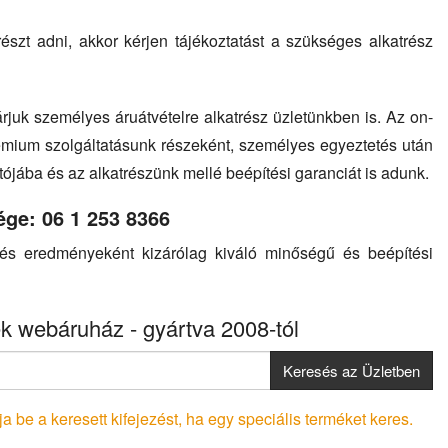
szt adni, akkor kérjen tájékoztatást a szükséges alkatrész
rjuk személyes áruátvételre alkatrész üzletünkben is. Az on-
émium szolgáltatásunk részeként, személyes egyeztetés után
utójába és az alkatrészünk mellé beépítési garanciát is adunk.
ége: 06 1 253 8366
sés eredményeként kizárólag kiváló minőségű és beépítési
k webáruház - gyártva 2008-tól
Keresés az Üzletben
a be a keresett kifejezést, ha egy speciális terméket keres.