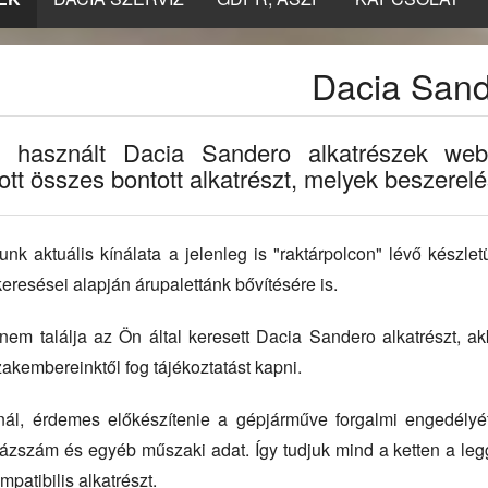
Dacia San
t használt Dacia Sandero alkatrészek webá
tt összes bontott alkatrészt, melyek beszerelés
k aktuális kínálata a jelenleg is "raktárpolcon" lévő készle
eresései alapján árupalettánk bővítésére is.
m találja az Ön által keresett Dacia Sandero alkatrészt, akk
akembereinktől fog tájékoztatást kapni.
fonál, érdemes előkészítenie a gépjárműve forgalmi engedély
ázszám és egyéb műszaki adat. Így tudjuk mind a ketten a leg
patibilis alkatrészt.