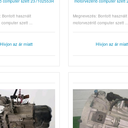
lő computer szett 237102553R
motorvezérlő computer szett
 Bontott használt
Megnevezés: Bontott használt
 computer szett ...
motorvezérlő computer szett ..
Hívjon az ár miatt
Hívjon az ár miat