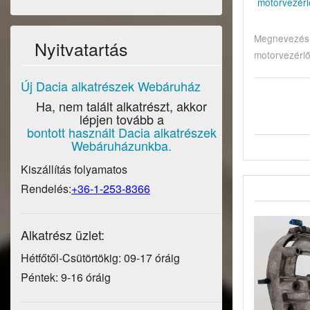
motorvezér
Megnevezés:
Nyitvatartás
motorvezérlő
Új Dacia alkatrészek Webáruház
Ha, nem talált alkatrészt, akkor
lépjen tovább a
bontott használt Dacia alkatrészek
Webáruházunkba.
Kiszállítás folyamatos
Rendelés:
+36-1-253-8366
Alkatrész üzlet:
Hétfőtől-Csütörtökig: 09-17 óráig
Péntek: 9-16 óráig