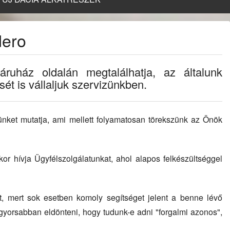
dero
ruház oldalán megtalálhatja, az általunk
ét is vállaljuk szervizünkben.
tünket mutatja, ami mellett folyamatosan törekszünk az Önök
or hívja Ügyfélszolgálatunkat, ahol alapos felkészültséggel
ét, mert sok esetben komoly segítséget jelent a benne lévő
gyorsabban eldönteni, hogy tudunk-e adni "forgalmi azonos",