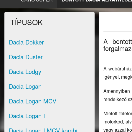
TÍPUSOK
A bontot
Dacia Dokker
forgalmazo
Dacia Duster
A webáruházun
Dacia Lodgy
igényei, megk
Dacia Logan
Amennyiben ne
rendelkező sz
Dacia Logan MCV
Mielőtt tele
Dacia Logan I
motorkód, alv
Dacia Logan I MCV kombi
vagy azzal kom