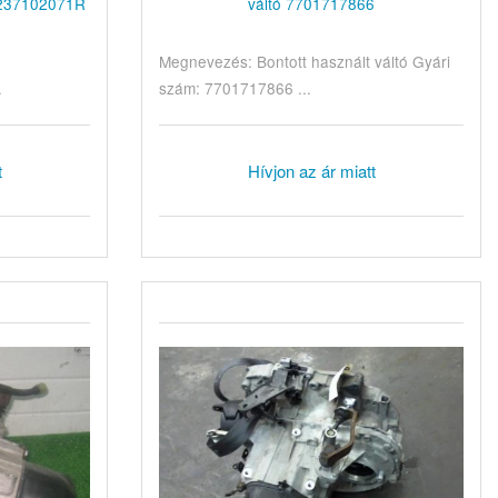
 237102071R
váltó 7701717866
Megnevezés: Bontott használt váltó Gyári
.
szám: 7701717866 ...
t
Hívjon az ár miatt