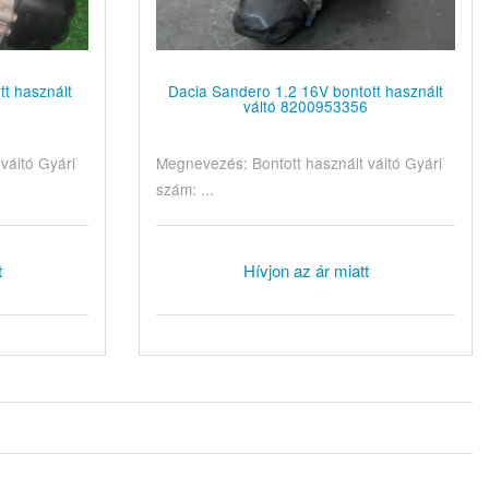
tt használt
Dacia Sandero 1.2 16V bontott használt
6
váltó 8200953356
váltó Gyári
Megnevezés: Bontott használt váltó Gyári
szám: ...
t
Hívjon az ár miatt