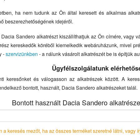
tben, ha nem tudunk az Ön által keresett és alkalmas alkatré
énő beszerezhetőségének idejéről.
Dacia Sandero alkatrészt kiszállíthatjuk az Ön címére, vagy vá
atrész kereskedők köréből kiemelkedik webáruházunk, mivel pr
y -
szervizünkben
- a nálunk vásárolt alkatrészét be is építjük a
Ügyfélszolgálatunk elérhetős
nti keresőnket és válogasson az alkatrészek között. A kere
endelkező bontott, használt, Dacia Sandero alkatrészeket talál.
Bontott használt Dacia Sandero alkatrésze
 a keresés mezőt, ha az összes terméket szeretné látni, vagy írj