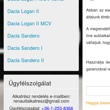
Abban az ese
Dacia Logan II
általunk tört
Dacia Logan II MCV
A megrendelt 
Dacia Sandero
line autóalk
vállaljuk, hog
Dacia Sandero I
Dacia Sandero II
Használja le
garanciával r
Ügyfélszolgálat
Alkatrész rendelés e-mailben:
renaultalkatresz@gmail.com
Hagyja üresen
Ügyfélszolgálat:
+36-1-253-8366