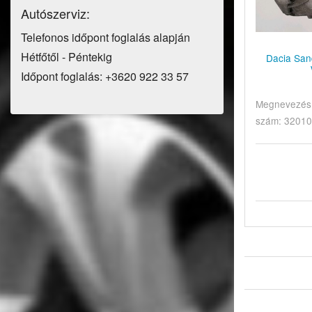
Autószerviz:
Telefonos időpont foglalás alapján
Hétfőtől - Péntekig
Dacia Sand
Időpont foglalás: +3620 922 33 57
Megnevezés: 
szám: 32010