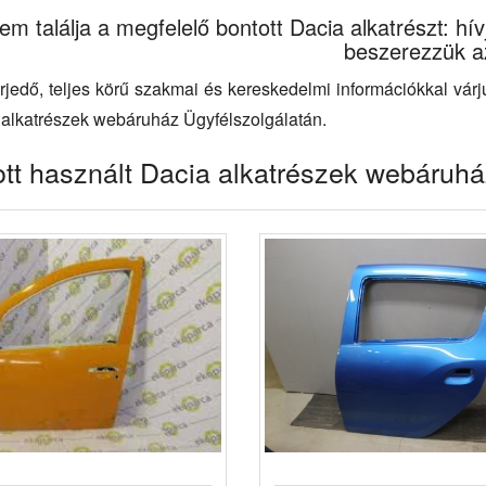
m találja a megfelelő bontott Dacia alkatrészt: hívj
beszerezzük a
rjedő, teljes körű szakmai és kereskedelmi információkkal vár
 alkatrészek webáruház Ügyfélszolgálatán.
tt használt Dacia alkatrészek webáruhá