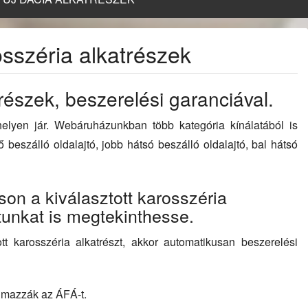
osszéria alkatrészek
részek, beszerelési garanciával.
 helyen jár. Webáruházunkban több kategória kínálatából is
ő beszálló oldalajtó, jobb hátsó beszálló oldalajtó, bal hátsó
tson a kiválasztott karosszéria
atunkat is megtekinthesse.
t karosszéria alkatrészt, akkor automatikusan beszerelési
almazzák az ÁFÁ-t.