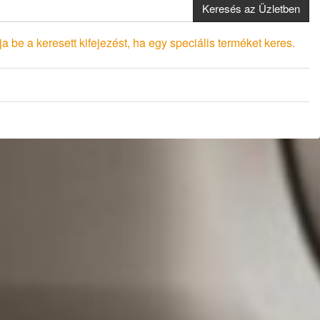
Keresés az Üzletben
a be a keresett kifejezést, ha egy speciális terméket keres.