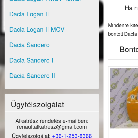
Ha ne
Dacia Logan II
Mindenre kite
Dacia Logan II MCV
bontott Dacia
Dacia Sandero
Bonto
Dacia Sandero I
Dacia Sandero II
Ügyfélszolgálat
Alkatrész rendelés e-mailben:
renaultalkatresz@gmail.com
Ügyfélszolgálat:
+36-1-253-8366