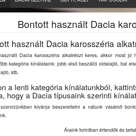
Bontott használt Dacia kar
ott használt Dacia karosszéria alkat
 használt Dacia karosszéria alkatrészt keres, akkor most jó
őbb kategória kínálataink: jobb első beszálló oldalajtó, bal els
ajtó, stb.
n a lenti kategória kínálatunkból, kattin
a, hogy a Dacia típusaink szerinti kínál
zervizünkben kívánja beszereltetni a nálunk vásárolt bontot
nk.
Áraink forintban értendők és tart