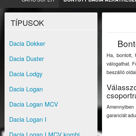
TÍPUSOK
Bont
Dacia Dokker
Ha, bontott,
Dacia Duster
válogathat. F
beszálló oldal
Dacia Lodgy
Válasszo
Dacia Logan
csoportr
Dacia Logan MCV
Amennyiben s
garanciát adu
Dacia Logan I
Dacia Logan I MCV kombi