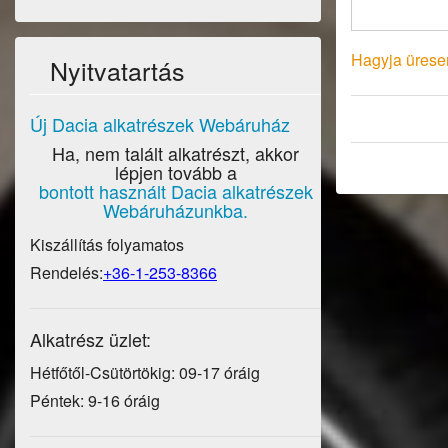
Hagyja üresen
Nyitvatartás
Új Dacia alkatrészek Webáruház
Ha, nem talált alkatrészt, akkor
lépjen tovább a
bontott használt Dacia alkatrészek
Webáruházunkba.
Kiszállítás folyamatos
Rendelés:
+36-1-253-8366
Alkatrész üzlet:
Hétfőtől-Csütörtökig: 09-17 óráig
Péntek: 9-16 óráig