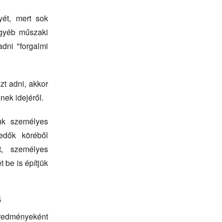
yét, mert sok
egyéb műszaki
dni "forgalmi
zt adni, akkor
nek idejéről.
juk személyes
kedők köréből
t, személyes
t be is építjük
6
 eredményeként