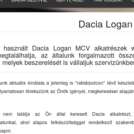
Dacia Loga
t használt Dacia Logan MCV alkatrészek 
egtalálhatja, az általunk forgalmazott össz
, melyek beszerelését is vállaljuk szervizünkbe
k aktuális kínálata a jelenleg is "raktárpolcon" lévő készlet
folyamatosan törekszünk az Önök igényei, megkeresései alapján
nem találja az Ön által keresett Dacia alkatrészt,
latunkat, ahol alapos felkészültséggel rendelkező szakemb
kapni.