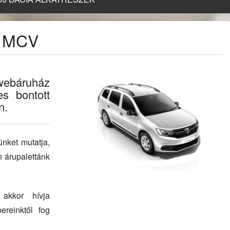
n MCV
webáruház
es bontott
n.
ünket mutatja,
 árupalettánk
 akkor hívja
ereinktől fog