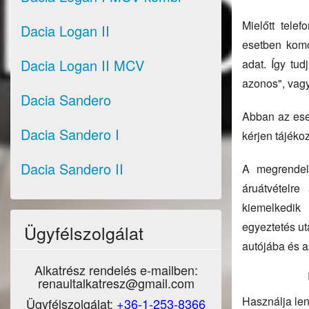
Mielőtt tele
Dacia Logan II
esetben komo
Dacia Logan II MCV
adat. Így tu
azonos", vagy
Dacia Sandero
Abban az eset
Dacia Sandero I
kérjen tájéko
Dacia Sandero II
A megrendelt
áruátvételre
kiemelkedik
egyeztetés ut
Ügyfélszolgálat
autójába és a
Alkatrész rendelés e-mailben:
renaultalkatresz@gmail.com
Használja len
Ügyfélszolgálat:
+36-1-253-8366