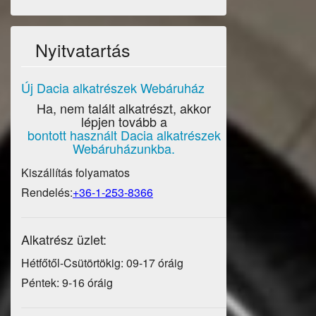
Nyitvatartás
Új Dacia alkatrészek Webáruház
Ha, nem talált alkatrészt, akkor
lépjen tovább a
bontott használt Dacia alkatrészek
Webáruházunkba.
Kiszállítás folyamatos
Rendelés:
+36-1-253-8366
Alkatrész üzlet:
Hétfőtől-Csütörtökig: 09-17 óráig
Péntek: 9-16 óráig