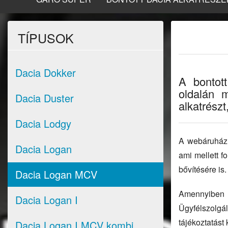
TÍPUSOK
Dacia Dokker
A bontot
oldalán m
Dacia Duster
alkatrészt
Dacia Lodgy
A webáruházun
Dacia Logan
ami mellett 
bővítésére is.
Dacia Logan MCV
Amennyiben 
Dacia Logan I
Ügyfélszolgá
tájékoztatást 
Dacia Logan I MCV kombi