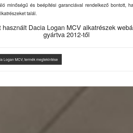
váló minőségű és beépítési garanciával rendelkező bontott, ha
atrészeket talál.
t használt Dacia Logan MCV alkatrészek webá
gyártva 2012-től
ia Logan MCV, termék megtekintése