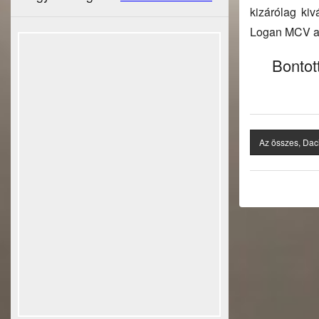
kizárólag ki
Logan MCV alk
Bontot
Az összes, Dac