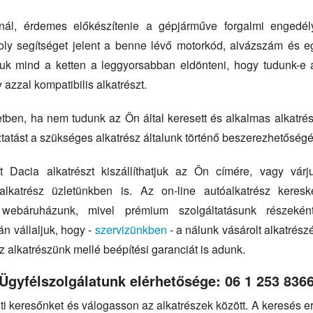
fonál, érdemes előkészítenie a gépjárműve forgalmi engedél
ly segítséget jelent a benne lévő motorkód, alvázszám és 
djuk mind a ketten a leggyorsabban eldönteni, hogy tudunk-e a
 azzal kompatibilis alkatrészt.
ben, ha nem tudunk az Ön által keresett és alkalmas alkatrés
ztatást a szükséges alkatrész általunk történő beszerezhetőségé
 Dacia alkatrészt kiszállíthatjuk az Ön címére, vagy vár
 alkatrész üzletünkben is. Az on-line autóalkatrész keres
 webáruházunk, mivel prémium szolgáltatásunk részekén
án vállaljuk, hogy -
szervizünkben
- a nálunk vásárolt alkatrészé
z alkatrészünk mellé beépítési garanciát is adunk.
Ügyfélszolgálatunk elérhetősége: 06 1 253 836
ti keresőnket és válogasson az alkatrészek között. A keresés