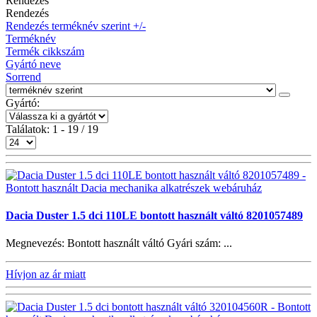
Rendezés
Rendezés
Rendezés terméknév szerint +/-
Terméknév
Termék cikkszám
Gyártó neve
Sorrend
Gyártó:
Találatok: 1 - 19 / 19
Dacia Duster 1.5 dci 110LE bontott használt váltó 8201057489
Megnevezés: Bontott használt váltó Gyári szám: ...
Hívjon az ár miatt