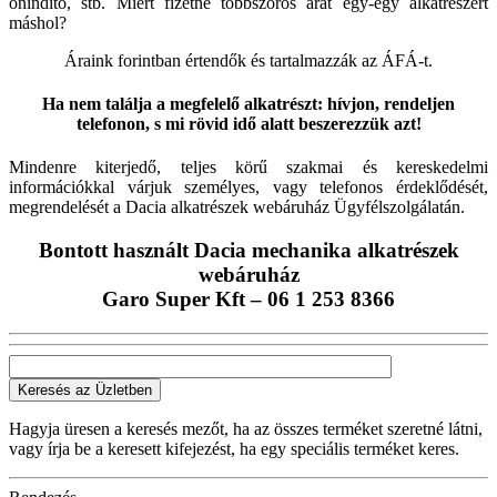
önindító, stb. Miért fizetne többszörös árat egy-egy alkatrészért
máshol?
Áraink forintban értendők és tartalmazzák az ÁFÁ-t.
Ha nem találja a megfelelő alkatrészt: hívjon, rendeljen
telefonon, s mi rövid idő alatt beszerezzük azt!
Mindenre kiterjedő, teljes körű szakmai és kereskedelmi
információkkal várjuk személyes, vagy telefonos érdeklődését,
megrendelését a Dacia alkatrészek webáruház Ügyfélszolgálatán.
Bontott használt Dacia mechanika alkatrészek
webáruház
Garo Super Kft – 06 1 253 8366
Keresés az Üzletben
Hagyja üresen a keresés mezőt, ha az összes terméket szeretné látni,
vagy írja be a keresett kifejezést, ha egy speciális terméket keres.