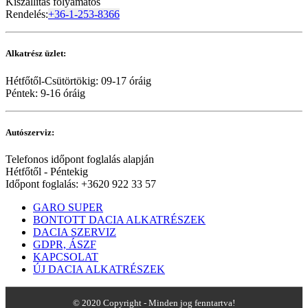
Kiszállítás folyamatos
Rendelés:
+36-1-253-8366
Alkatrész üzlet:
Hétfőtől-Csütörtökig: 09-17 óráig
Péntek: 9-16 óráig
Autószerviz:
Telefonos időpont foglalás alapján
Hétfőtől - Péntekig
Időpont foglalás: +3620 922 33 57
GARO SUPER
BONTOTT DACIA ALKATRÉSZEK
DACIA SZERVIZ
GDPR, ÁSZF
KAPCSOLAT
ÚJ DACIA ALKATRÉSZEK
© 2020 Copyright - Minden jog fenntartva!