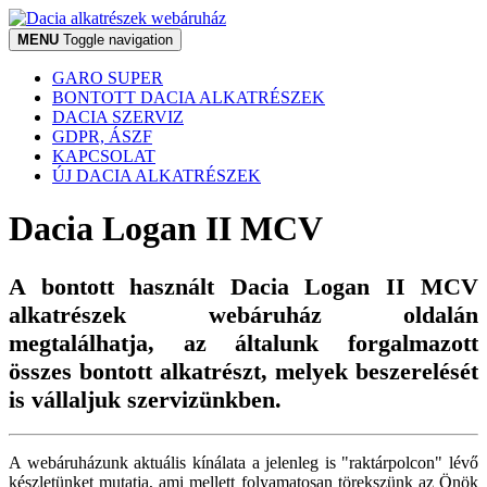
MENU
Toggle navigation
GARO SUPER
BONTOTT DACIA ALKATRÉSZEK
DACIA SZERVIZ
GDPR, ÁSZF
KAPCSOLAT
ÚJ DACIA ALKATRÉSZEK
Dacia Logan II MCV
A bontott használt Dacia Logan II MCV
alkatrészek webáruház oldalán
megtalálhatja, az általunk forgalmazott
összes bontott alkatrészt, melyek beszerelését
is vállaljuk szervizünkben.
A webáruházunk aktuális kínálata a jelenleg is "raktárpolcon" lévő
készletünket mutatja, ami mellett folyamatosan törekszünk az Önök