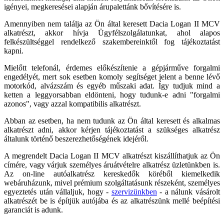
igényei, megkeresései alapján árupalettánk bővítésére is.
Amennyiben nem találja az Ön által keresett Dacia Logan II MCV
alkatrészt, akkor hívja Ügyfélszolgálatunkat, ahol alapos
felkészültséggel rendelkező szakembereinktől fog tájékoztatást
kapni.
Mielőtt telefonál, érdemes előkészítenie a gépjárműve forgalmi
engedélyét, mert sok esetben komoly segítséget jelent a benne lévő
motorkód, alvázszám és egyéb műszaki adat. Így tudjuk mind a
ketten a leggyorsabban eldönteni, hogy tudunk-e adni "forgalmi
azonos", vagy azzal kompatibilis alkatrészt.
Abban az esetben, ha nem tudunk az Ön által keresett és alkalmas
alkatrészt adni, akkor kérjen tájékoztatást a szükséges alkatrész
általunk történő beszerezhetőségének idejéről.
A megrendelt Dacia Logan II MCV alkatrészt kiszállíthatjuk az Ön
címére, vagy várjuk személyes áruátvételre alkatrész üzletünkben is.
Az on-line autóalkatrész kereskedők köréből kiemelkedik
webáruházunk, mivel prémium szolgáltatásunk részeként, személyes
egyeztetés után vállaljuk, hogy -
szervizünkben
- a nálunk vásárolt
alkatrészét be is építjük autójába és az alkatrészünk mellé beépítési
garanciát is adunk.