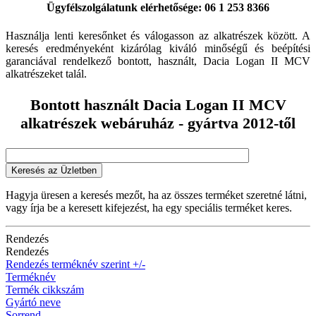
Ügyfélszolgálatunk elérhetősége: 06 1 253 8366
Használja lenti keresőnket és válogasson az alkatrészek között. A
keresés eredményeként kizárólag kiváló minőségű és beépítési
garanciával rendelkező bontott, használt, Dacia Logan II MCV
alkatrészeket talál.
Bontott használt Dacia Logan II MCV
alkatrészek webáruház - gyártva 2012-től
Keresés az Üzletben
Hagyja üresen a keresés mezőt, ha az összes terméket szeretné látni,
vagy írja be a keresett kifejezést, ha egy speciális terméket keres.
Rendezés
Rendezés
Rendezés terméknév szerint +/-
Terméknév
Termék cikkszám
Gyártó neve
Sorrend