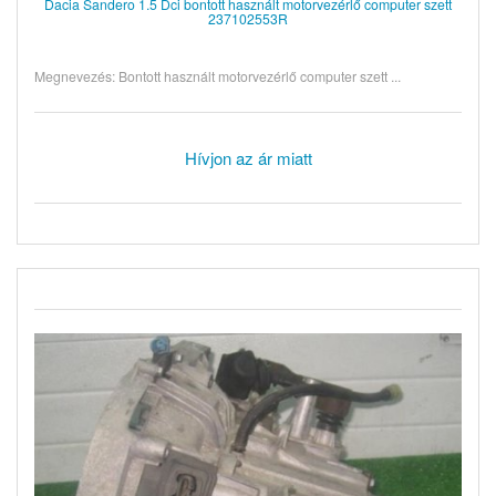
Dacia Sandero 1.5 Dci bontott használt motorvezérlő computer szett
237102553R
Megnevezés: Bontott használt motorvezérlő computer szett ...
Hívjon az ár miatt