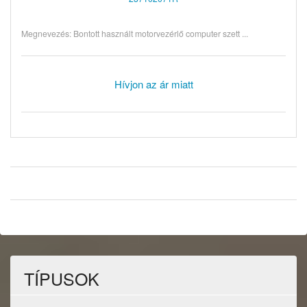
Megnevezés: Bontott használt motorvezérlő computer szett ...
Hívjon az ár miatt
TÍPUSOK