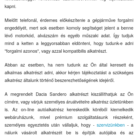
kapni.
Mielőtt telefonál, érdemes előkészítenie a gépjárműve forgalmi
engedélyét, mert sok esetben komoly segítséget jelent a benne
lévő motorkód, alvázszám és egyéb műszaki adat. Így tudjuk
mind a ketten a leggyorsabban eldönteni, hogy tudunk-e adni
"forgalmi azonos", vagy azzal kompatibilis alkatrészt.
Abban az esetben, ha nem tudunk az Ön által keresett és
alkalmas alkatrészt adni, akkor kérjen tájékoztatást a szükséges
alkatrész általunk történő beszerezhetőségének idejéről.
A megrendelt Dacia Sandero alkatrészt kiszállíthatjuk az Ön
címére, vagy várjuk személyes áruátvételre alkatrész üzletünkben
is. Az on-line autóalkatrész kereskedők köréből kiemelkedik
webáruházunk, mivel prémium szolgáltatásunk részeként,
személyes egyeztetés után vállaljuk, hogy -
szervizünkben
- a
nálunk vásárolt alkatrészét be is építjük autójába és az