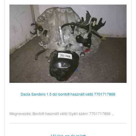
Dacia Sandero 1.5 dci bontott használt váltó 7701717866
Megnevezés: Bontott használt váltó Gyári szám: 7701717866 ...
Hívjon az ár miatt