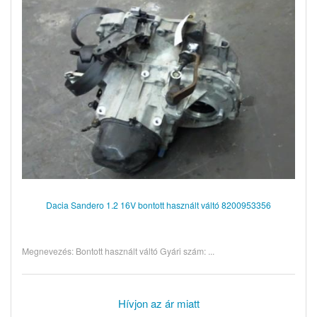
Dacia Sandero 1.2 16V bontott használt váltó 8200953356
Megnevezés: Bontott használt váltó Gyári szám: ...
Hívjon az ár miatt