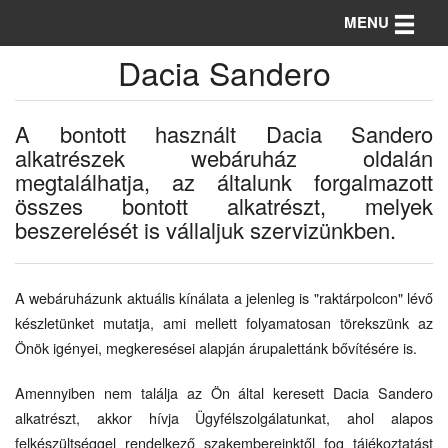
Toggle n
MENU
Dacia Sandero
A bontott használt Dacia Sandero
alkatrészek webáruház oldalán
megtalálhatja, az általunk forgalmazott
összes bontott alkatrészt, melyek
beszerelését is vállaljuk szervizünkben.
A webáruházunk aktuális kínálata a jelenleg is "raktárpolcon" lévő
készletünket mutatja, ami mellett folyamatosan törekszünk az
Önök igényei, megkeresései alapján árupalettánk bővítésére is.
Amennyiben nem találja az Ön által keresett Dacia Sandero
alkatrészt, akkor hívja Ügyfélszolgálatunkat, ahol alapos
felkészültséggel rendelkező szakembereinktől fog tájékoztatást